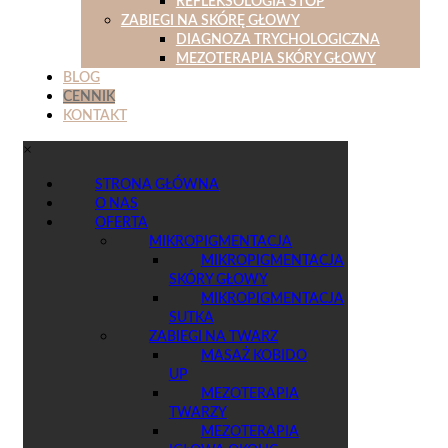
REFLEKSOLOGIA STÓP
ZABIEGI NA SKÓRĘ GŁOWY
DIAGNOZA TRYCHOLOGICZNA
MEZOTERAPIA SKÓRY GŁOWY
BLOG
CENNIK
KONTAKT
×
STRONA GŁÓWNA
O NAS
OFERTA
MIKROPIGMENTACJA
MIKROPIGMENTACJA
SKÓRY GŁOWY
MIKROPIGMENTACJA
SUTKA
ZABIEGI NA TWARZ
MASAŻ KOBIDO
UP
MEZOTERAPIA
TWARZY
MEZOTERAPIA