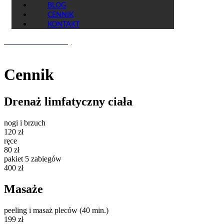
BLOG
CENNIK
KONTAKT
UMÓW WIZYTĘ
Cennik
Drenaż limfatyczny ciała
nogi i brzuch
120 zł
ręce
80 zł
pakiet 5 zabiegów
400 zł
Masaże
peeling i masaż pleców (40 min.)
199 zł