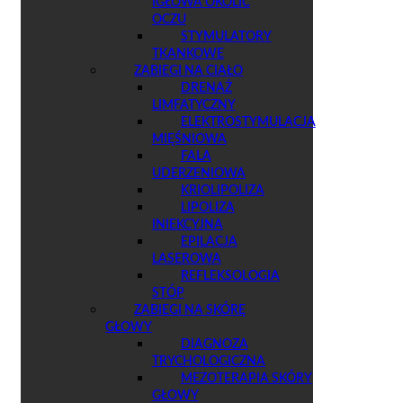
IGŁOWA OKOLIC
OCZU
STYMULATORY
TKANKOWE
ZABIEGI NA CIAŁO
DRENAŻ
LIMFATYCZNY
ELEKTROSTYMULACJA
MIĘŚNIOWA
FALA
UDERZENIOWA
KRIOLIPOLIZA
LIPOLIZA
INIEKCYJNA
EPILACJA
LASEROWA
REFLEKSOLOGIA
STÓP
ZABIEGI NA SKÓRĘ
GŁOWY
DIAGNOZA
TRYCHOLOGICZNA
MEZOTERAPIA SKÓRY
GŁOWY